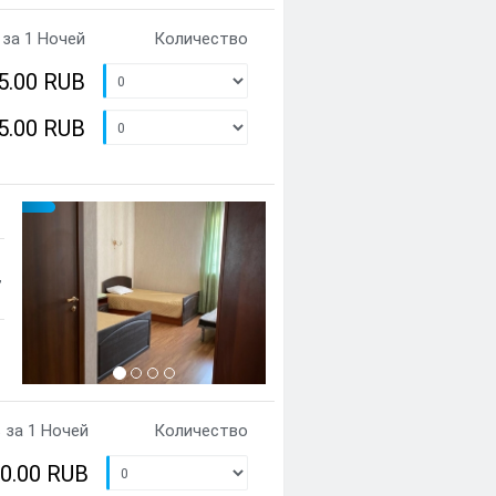
за 1 Ночей
Количество
5.00 RUB
5.00 RUB
Предыдущий
Cледующий
{clt_left} 1 Количество
,
 за 1 Ночей
Количество
00.00 RUB