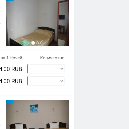
Предыдущий
Cледующий
{clt_left} 4 Количество
за 1 Ночей
Количество
4.00 RUB
4.00 RUB
Предыдущий
Cледующий
{clt_left} 2 Количество