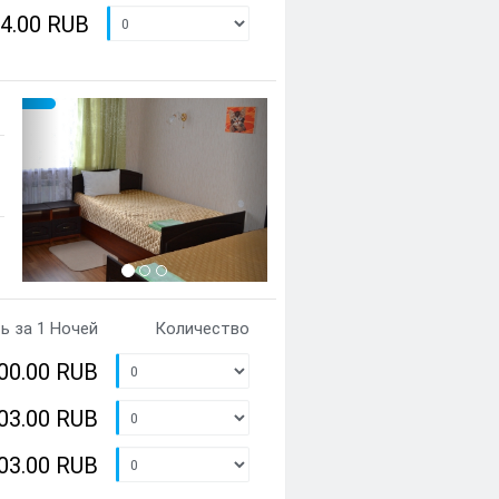
04.00 RUB
Предыдущий
Cледующий
{clt_left} 1 Количество
ь за 1 Ночей
Количество
000.00 RUB
003.00 RUB
703.00 RUB