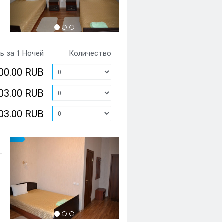
ь за 1 Ночей
Количество
800.00 RUB
003.00 RUB
703.00 RUB
Предыдущий
Cледующий
{clt_left} 1 Количество