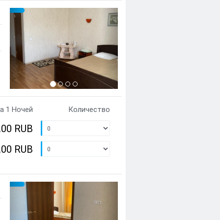
Предыдущий
Cледующий
{clt_left} 1 Количество
а 1 Ночей
Количество
.00 RUB
.00 RUB
Предыдущий
Cледующий
{clt_left} 1 Количество