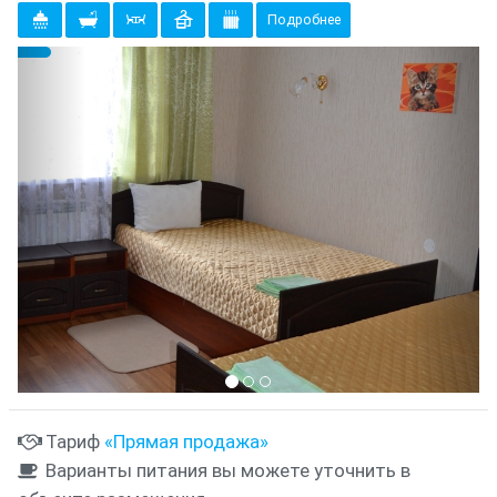
Подробнее
Предыдущий
Cле
{clt_left} 1 Количество
Тариф
«Прямая продажа»
Варианты питания вы можете уточнить в