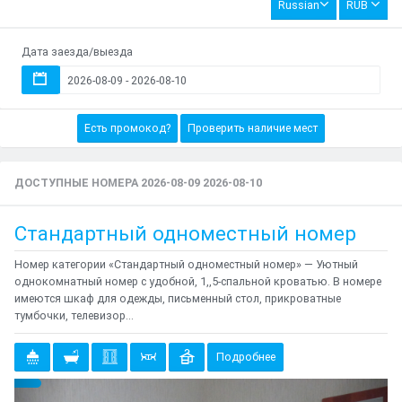
Russian
RUB
Дата заезда/выезда
Есть промокод?
Проверить наличие мест
ДОСТУПНЫЕ НОМЕРА 2026-08-09 2026-08-10
Стандартный одноместный номер
Номер категории «Стандартный одноместный номер» — Уютный
однокомнатный номер с удобной, 1,,5-спальной кроватью. В номере
имеются шкаф для одежды, письменный стол, прикроватные
тумбочки, телевизор...
Подробнее
Предыдущий
Cле
{clt_left} 4 Количество