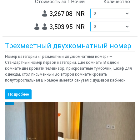
Стоимость за 1 Ночей
Количество
3,267.08 INR
3,503.95 INR
Трехместный двухкомнатный номер
Номер категории «Трехместный двухкомнатный номер» —
Стандартный номер первой категории. Две комнаты.В одной
комнате две кровати телевизор, прикроватные тумбочки, шкаф для
одежды, стол письменный Во второй комнате Кровать
полутороспальная В номере имеется санузел с душевой кабиной.
Подробнее
Предыдущий
Cле
{clt_left} 1 Количество