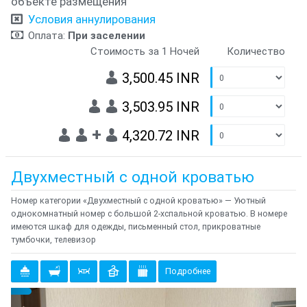
объекте размещения
Условия аннулирования
Оплата:
При заселении
Стоимость за 1 Ночей
Количество
3,500.45 INR
3,503.95 INR
+
4,320.72 INR
Двухместный с одной кроватью
Номер категории «Двухместный с одной кроватью» — Уютный
однокомнатный номер с большой 2-хспальной кроватью. В номере
имеются шкаф для одежды, письменный стол, прикроватные
тумбочки, телевизор
Подробнее
Предыдущий
Cле
{clt_left} 1 Количество