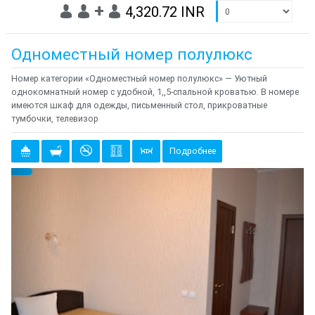
+
4,320.72 INR
Одноместный номер полулюкс
Номер категории «Одноместный номер полулюкс» — Уютный
однокомнатный номер с удобной, 1,,5-спальной кроватью. В номере
имеются шкаф для одежды, письменный стол, прикроватные
тумбочки, телевизор
Подробнее
Предыдущий
Cле
{clt_left} 1 Количество