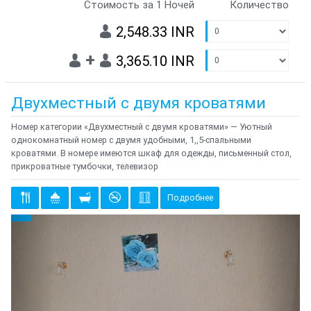
Стоимость за 1 Ночей
Количество
2,548.33 INR
+
3,365.10 INR
Двухместный с двумя кроватями
Номер категории «Двухместный с двумя кроватями» — Уютный
однокомнатный номер с двумя удобными, 1,,5-спальными
кроватями. В номере имеются шкаф для одежды, письменный стол,
прикроватные тумбочки, телевизор
Подробнее
Предыдущий
Cле
{clt_left} 2 Количество